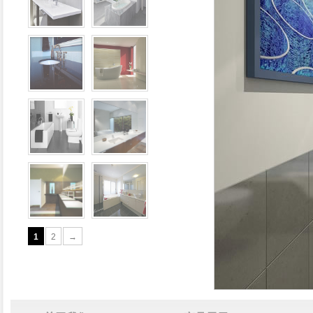
1
2
→