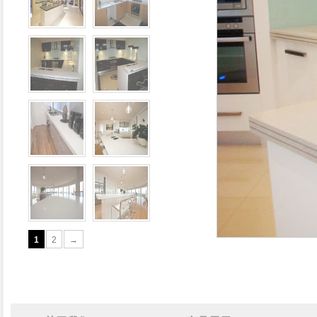
1
2
→